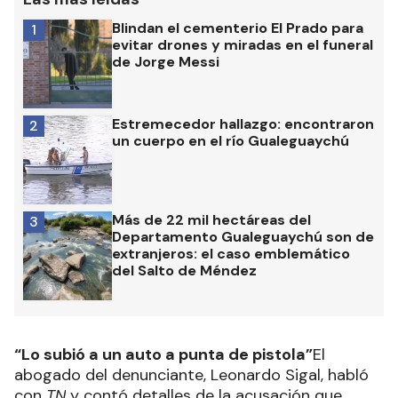
Blindan el cementerio El Prado para
1
evitar drones y miradas en el funeral
de Jorge Messi
Estremecedor hallazgo: encontraron
2
un cuerpo en el río Gualeguaychú
Más de 22 mil hectáreas del
3
Departamento Gualeguaychú son de
extranjeros: el caso emblemático
del Salto de Méndez
“Lo subió a un auto a punta de pistola”
El
abogado del denunciante, Leonardo Sigal, habló
con
TN
y contó detalles de la acusación que