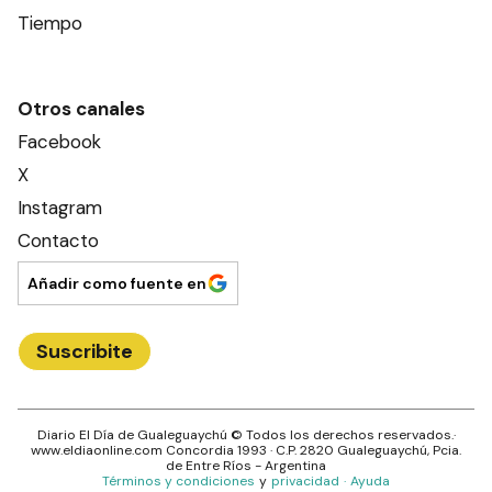
Tiempo
Otros canales
Facebook
X
Instagram
Contacto
Añadir como fuente en
Suscribite
Diario El Día de Gualeguaychú
© Todos los derechos reservados.·
www.
eldiaonline.com
Concordia 1993
· C.P.
2820
Gualeguaychú
, Pcia.
de
Entre Ríos
- Argentina
Términos y condiciones
y
privacidad
·
Ayuda