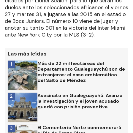
citados por Lionel Scaloni para lo que serán los
duelos ante los seleccionados africanos el viernes
27 y martes 31, a jugarse a las 20.15 en el estadio
de Boca Juniors. El número 10 viene de jugar y
anotar su tanto 901 en la victoria del Inter Miami
ante New York City por la MLS (3-2).
Las más leídas
Más de 22 mil hectáreas del
1
Departamento Gualeguaychú son de
extranjeros: el caso emblemático
del Salto de Méndez
Asesinato en Gualeguaychú: Avanza
2
la investigación y el joven acusado
quedó con prisión preventiva
El Cementerio Norte conmemorará
3