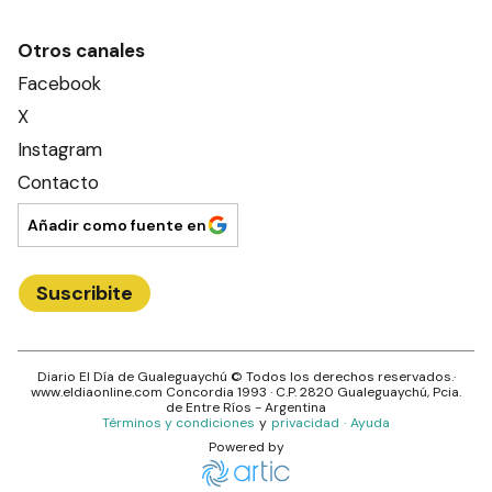
Otros canales
Facebook
X
Instagram
Contacto
Añadir como fuente en
Suscribite
Diario El Día de Gualeguaychú
© Todos los derechos reservados.·
www.
eldiaonline.com
Concordia 1993
· C.P.
2820
Gualeguaychú
, Pcia.
de
Entre Ríos
- Argentina
Términos y condiciones
y
privacidad
·
Ayuda
Powered by