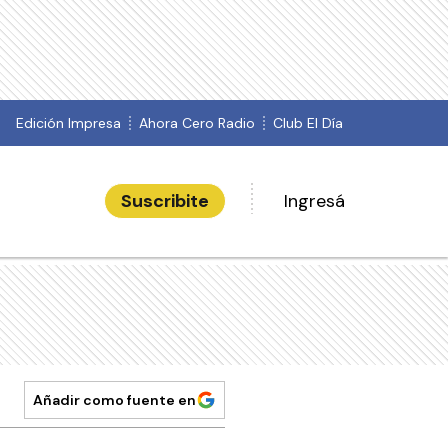
Edición Impresa
Ahora Cero Radio
Club El Día
Suscribite
Ingresá
Añadir como fuente en