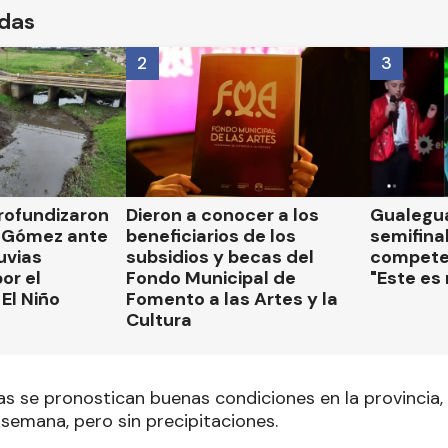
ídas
2
3
rofundizaron
Dieron a conocer a los
Gualegua
 Gómez ante
beneficiarios de los
semifinal
luvias
subsidios y becas del
compete
or el
Fondo Municipal de
"Este es
El Niño
Fomento a las Artes y la
Cultura
ías se pronostican buenas condiciones en la provincia
 semana, pero sin precipitaciones.