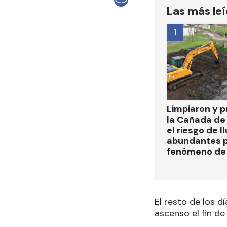
Las más le
1
Limpiaron y p
la Cañada de
el riesgo de l
abundantes p
fenómeno de 
El resto de los d
ascenso el fin de