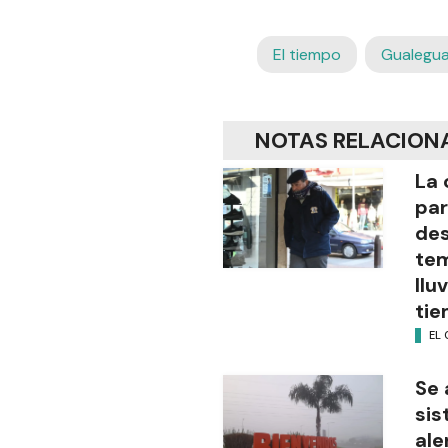
El tiempo
Gualegu
NOTAS RELACION
La 
pa
de
tem
llu
tie
EL 
Se 
sis
ale