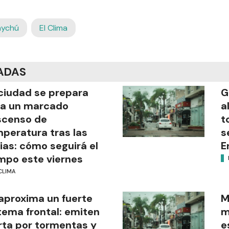
aychú
El Clima
ADAS
ciudad se prepara
G
ra un marcado
a
scenso de
t
peratura tras las
s
vias: cómo seguirá el
E
mpo este viernes
CLIMA
aproxima un fuerte
M
tema frontal: emiten
m
rta por tormentas y
e