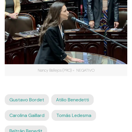
Nancy Ballejos (PRO) = NEGATIVO
Gustavo Bordet
Atilio Benedetti
Carolina Gaillard
Tomás Ledesma
Beltrán Benedit