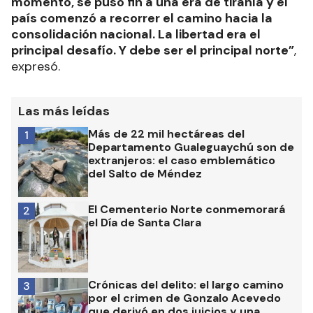
momento, se puso fin a una era de tiranía y el
país comenzó a recorrer el camino hacia la
consolidación nacional. La libertad era el
principal desafío. Y debe ser el principal norte”
,
expresó.
Las más leídas
Más de 22 mil hectáreas del
1
Departamento Gualeguaychú son de
extranjeros: el caso emblemático
del Salto de Méndez
El Cementerio Norte conmemorará
2
el Día de Santa Clara
Crónicas del delito: el largo camino
3
por el crimen de Gonzalo Acevedo
que derivó en dos juicios y una