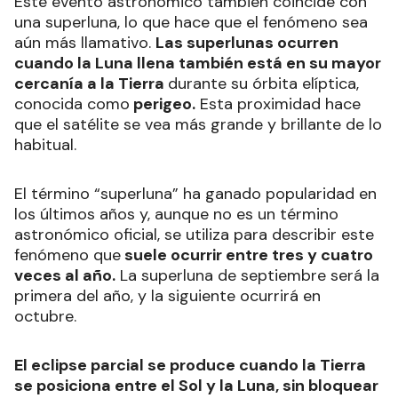
dando por finalizada la fase de parcialidad y
comienza la segunda fase penumbral.
- Tercer contacto de la penumbra: el cuerpo
celeste comienza a salir de la penumbra de
nuestro planeta.
- Cuarto contacto de la penumbra (P4): la Luna
sale por completo de la penumbra de la Tierra. Es
el final de la fase penumbral y del eclipse.
Superluna eclipsada
Este evento astronómico también coincide con
una superluna, lo que hace que el fenómeno sea
aún más llamativo.
Las superlunas ocurren
cuando la Luna llena también está en su mayor
cercanía a la Tierra
durante su órbita elíptica,
conocida como
perigeo.
Esta proximidad hace
que el satélite se vea más grande y brillante de lo
habitual.