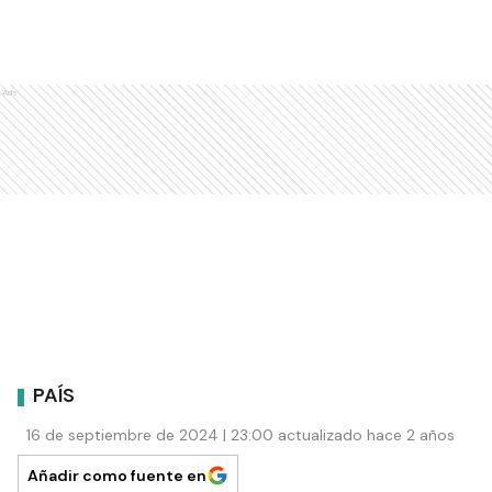
Comentarios
Debés
iniciar sesión
para poder comentar
Ads