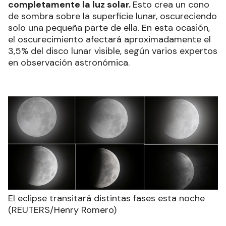
El término “superluna” ha ganado popularidad en
los últimos años y, aunque no es un término
astronómico oficial, se utiliza para describir este
fenómeno que
suele ocurrir entre tres y cuatro
veces al año.
La superluna de septiembre será la
primera del año, y la siguiente ocurrirá en
octubre.
El eclipse parcial se produce cuando la Tierra
se posiciona entre el Sol y la Luna, sin bloquear
completamente la luz solar.
Esto crea un cono
de sombra sobre la superficie lunar, oscureciendo
solo una pequeña parte de ella. En esta ocasión,
el oscurecimiento afectará aproximadamente el
3,5% del disco lunar visible, según varios expertos
en observación astronómica.