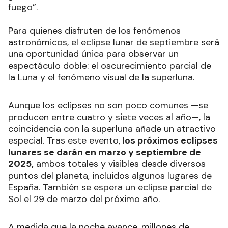
visible en algunas partes de Sudamérica.
A diferencia del eclipse lunar, el eclipse solar
requiere protección especial para su observación,
como lentes diseñados específicamente para
mirar al Sol, ya que
la radiación solar puede
dañar la vista de forma permanente si se
observa directamente sin precauciones.
En ese
evento, la Luna cubrirá el centro del Sol, dejando
visible solo un anillo de luz a su alrededor, lo que
genera el conocido fenómeno de “anillo de
fuego”.
Para quienes disfruten de los fenómenos
astronómicos, el eclipse lunar de septiembre será
una oportunidad única para observar un
espectáculo doble: el oscurecimiento parcial de
la Luna y el fenómeno visual de la superluna.