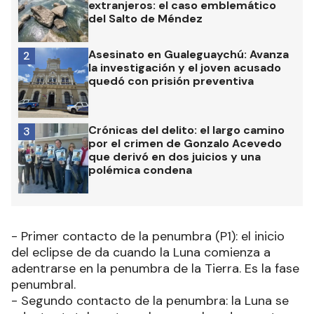
porción del satélite que permanecerá en la
penumbra ofrecerá distintas formas y
tonalidades a lo largo de la noche.
Según explican especialistas de la NASA, habrá
distintas etapas del eclipse parcial de Luna
Las más leídas
Más de 22 mil hectáreas del
1
Departamento Gualeguaychú son de
extranjeros: el caso emblemático
del Salto de Méndez
Asesinato en Gualeguaychú: Avanza
2
la investigación y el joven acusado
quedó con prisión preventiva
Crónicas del delito: el largo camino
3