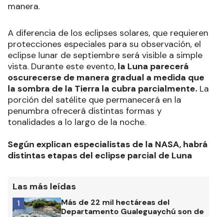
México comenzará a las 18:41, en Colombia a
las 19.41 y en España, será visible a partir de las
4:12 de la madrugada
, alcanzando su máximo a
las 4:44 y finalizando a las 5:18.
El eclipse lunar parcial podrá ser
observado a
simple vista,
siempre y cuando no haya cielo
nublado. Para una mejor observación
se pueden
utilizar binoculares y telescopios.
Se
recomienda estar en lugares alejados de
contaminación lumínica para disfrutarlo de mejor
manera.
A diferencia de los eclipses solares, que requieren
protecciones especiales para su observación, el
eclipse lunar de septiembre será visible a simple
vista. Durante este evento,
la Luna parecerá
oscurecerse de manera gradual a medida que
la sombra de la Tierra la cubra parcialmente.
La