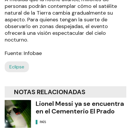
Aunque los eclipses no son poco comunes —se
producen entre cuatro y siete veces al año—, la
coincidencia con la superluna añade un atractivo
especial. Tras este evento,
los próximos eclipses
lunares se darán en marzo y septiembre de
2025,
ambos totales y visibles desde diversos
puntos del planeta, incluidos algunos lugares de
España. También se espera un eclipse parcial de
Sol el 29 de marzo del próximo año.
A medida que la noche avance, millones de
personas podrán contemplar cómo el satélite
natural de la Tierra cambia gradualmente su
aspecto. Para quienes tengan la suerte de
observarlo en zonas despejadas, el evento
ofrecerá una visión espectacular del cielo
nocturno.
Fuente: Infobae