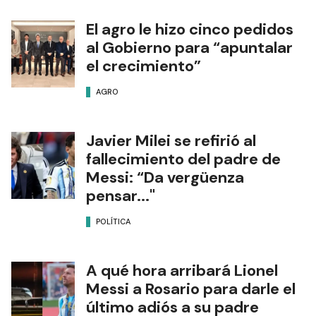
Eclipse
NOTAS RELACIONADAS
Lionel Messi ya se encuentra
en el Cementerio El Prado
PAÍS
El agro le hizo cinco pedidos
al Gobierno para “apuntalar
el crecimiento”
AGRO