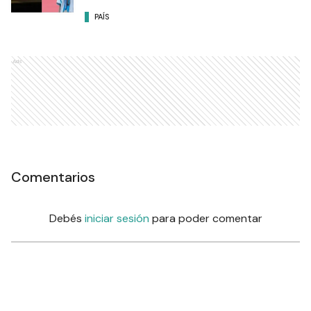
Javier Milei se refirió al
fallecimiento del padre de
Messi: “Da vergüenza
pensar..."
POLÍTICA
A qué hora arribará Lionel
Messi a Rosario para darle el
último adiós a su padre
PAÍS
Ads