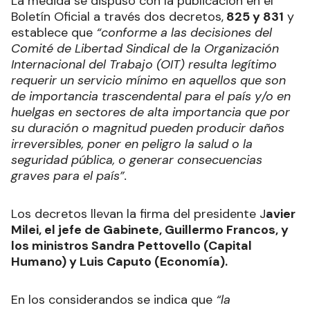
Asesinato en Gualeguaychú: Avanza
2
la investigación y el joven acusado
quedó con prisión preventiva
Crónicas del delito: el largo camino
3
por el crimen de Gonzalo Acevedo
que derivó en dos juicios y una
polémica condena
La medida se dispuso con la publicación en el
Boletín Oficial a través dos decretos,
825 y 831
y
establece que
“conforme a las decisiones del
Comité de Libertad Sindical de la Organización
Internacional del Trabajo (OIT) resulta legítimo
requerir un servicio mínimo en aquellos que son
de importancia trascendental para el país y/o en
huelgas en sectores de alta importancia que por
su duración o magnitud pueden producir daños