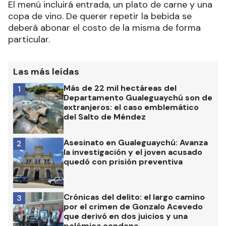
El menú incluirá entrada, un plato de carne y una
copa de vino. De querer repetir la bebida se
deberá abonar el costo de la misma de forma
particular.
Las más leídas
Más de 22 mil hectáreas del
1
Departamento Gualeguaychú son de
extranjeros: el caso emblemático
del Salto de Méndez
Asesinato en Gualeguaychú: Avanza
2
la investigación y el joven acusado
quedó con prisión preventiva
Crónicas del delito: el largo camino
3
por el crimen de Gonzalo Acevedo
que derivó en dos juicios y una
polémica condena