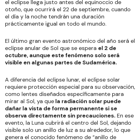
La superluna de septiembre es conocida
popularmente como la “Luna de cosecha”
en
varios lugares del mundo, especialmente en
España, ya que marca el inicio de la temporada
de recolección en muchos sitios.
Este nombre proviene de antiguas tradiciones
agrícolas, donde los agricultores aprovechaban la
luz extra de la superluna para trabajar en los
campos durante las noches de cosecha. Además,
el eclipse llega justo antes del equinoccio de
otoño, que ocurrirá el 22 de septiembre, cuando
el día y la noche tendrán una duración
prácticamente igual en todo el mundo.
El último gran evento astronómico del año será el
eclipse anular de Sol que se espera
el 2 de
octubre, aunque este fenómeno solo será