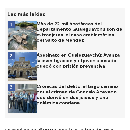
esencial”
a la actividad aérea, que había sido
anunciada el viernes de la semana pasada, el
mismo día en que los gremios aeronáuticos
cumplían un paro por 24 horas.
Ante la oficialización de la medida, los gremios
advirtieron que se presentarán ante la Justicia
para revertir la situación y anticiparon que el
conflicto que mantienen con Aerolíneas
Argentinas en particular y el Gobierno en general,
“se va a agravar”.
Las más leídas
Más de 22 mil hectáreas del
1
Departamento Gualeguaychú son de
extranjeros: el caso emblemático
del Salto de Méndez