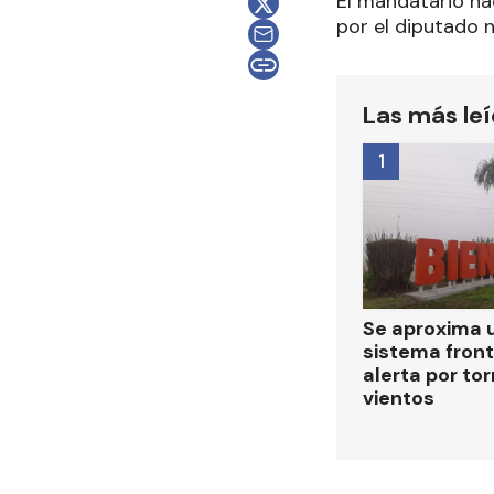
El mandatario nac
por el diputado 
Las más le
1
Se aproxima 
sistema front
alerta por to
vientos