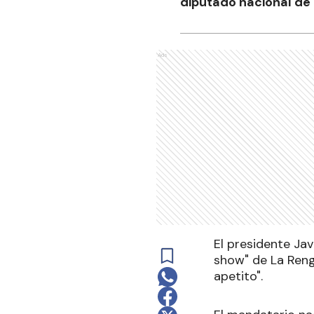
diputado nacional de 
Ads
El presidente Jav
show" de La Renga
apetito".