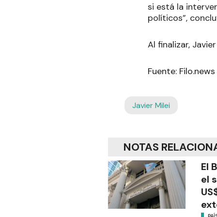
si está la interv
políticos”, conclu
Al finalizar, Javi
Fuente: Filo.news
Javier Milei
NOTAS RELACION
El 
el 
US$
ext
PAÍ