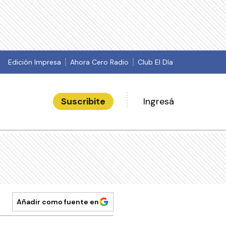
Edición Impresa
Ahora Cero Radio
Club El Día
Suscribite
Ingresá
Añadir como fuente en