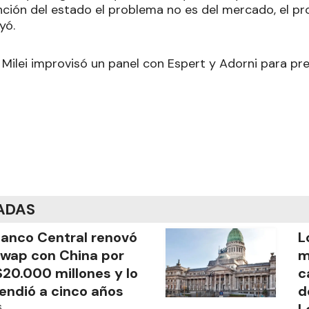
ención del estado el problema no es del mercado, el p
yó.
er Milei improvisó un panel con Espert y Adorni para pre
ADAS
Banco Central renovó
L
swap con China por
m
20.000 millones y lo
c
endió a cinco años
d
S