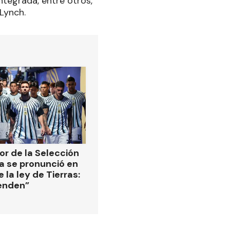
integrada, entre otros,
Lynch.
or de la Selección
a se pronunció en
 la ley de Tierras:
enden”