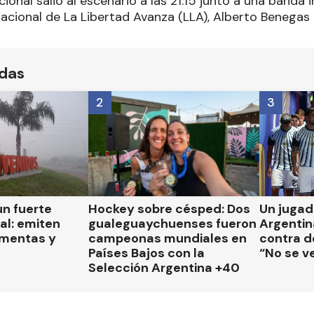
ional salió al escenario a las 21.15 junto a una banda 
nacional de La Libertad Avanza (LLA), Alberto Benegas 
ídas
2
3
un fuerte
Hockey sobre césped: Dos
Un jugad
al: emiten
gualeguaychuenses fueron
Argentin
rmentas y
campeonas mundiales en
contra de
Países Bajos con la
“No se v
Selección Argentina +40