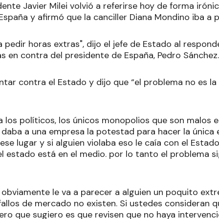
nte Javier Milei volvió a referirse hoy de forma irónica
spaña y afirmó que la canciller Diana Mondino iba a pe
pedir horas extras", dijo el jefe de Estado al respond
s en contra del presidente de España, Pedro Sánchez.
untar contra el Estado y dijo que “el problema no es l
 los políticos, los únicos monopolios que son malos 
le daba a una empresa la potestad para hacer la únic
se lugar y si alguien violaba eso le caía con el Estad
l estado está en el medio. por lo tanto el problema si
ue obviamente le va a parecer a alguien un poquito ex
fallos de mercado no existen. Si ustedes consideran q
ero que sugiero es que revisen que no haya intervenc