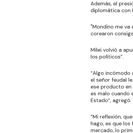
Además, el preside
diplomática con E
"Mondino me va a 
corearon consiga
Milei volvió a ap
los políticos”.
“Algo incómodo a
el señor feudal 
ese producto en e
es malo cuando e
Estado”, agregó.
“Mi reflexión, q
hago, es que los 
mercado, lo prim