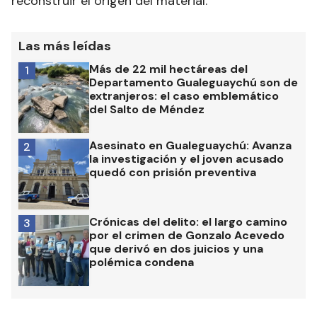
reconstruir el origen del material.
Las más leídas
Más de 22 mil hectáreas del
1
Departamento Gualeguaychú son de
extranjeros: el caso emblemático
del Salto de Méndez
Asesinato en Gualeguaychú: Avanza
2
la investigación y el joven acusado
quedó con prisión preventiva
Crónicas del delito: el largo camino
3
por el crimen de Gonzalo Acevedo
que derivó en dos juicios y una
polémica condena