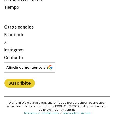
Tiempo
Otros canales
Facebook
X
Instagram
Contacto
Añadir como fuente en
Suscribite
Diario El Día de Gualeguaychú
© Todos los derechos reservados.·
www.
eldiaonline.com
Concordia 1993
· C.P.
2820
Gualeguaychú
, Pcia.
de
Entre Ríos
- Argentina
Términos y condiciones
y
privacidad
·
Ayuda