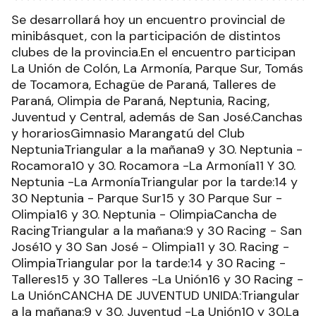
Se desarrollará hoy un encuentro provincial de
minibásquet, con la participación de distintos
clubes de la provincia.En el encuentro participan
La Unión de Colón, La Armonía, Parque Sur, Tomás
de Tocamora, Echagüe de Paraná, Talleres de
Paraná, Olimpia de Paraná, Neptunia, Racing,
Juventud y Central, además de San José.Canchas
y horariosGimnasio Marangatú del Club
NeptuniaTriangular a la mañana9 y 30. Neptunia -
Rocamora10 y 30. Rocamora -La Armonía11 Y 30.
Neptunia -La ArmoníaTriangular por la tarde:14 y
30 Neptunia - Parque Sur15 y 30 Parque Sur -
Olimpia16 y 30. Neptunia - OlimpiaCancha de
RacingTriangular a la mañana:9 y 30 Racing - San
José10 y 30 San José - Olimpia11 y 30. Racing -
OlimpiaTriangular por la tarde:14 y 30 Racing -
Talleres15 y 30 Talleres -La Unión16 y 30 Racing -
La UniónCANCHA DE JUVENTUD UNIDA:Triangular
a la mañana:9 y 30. Juventud -La Unión10 y 30.La