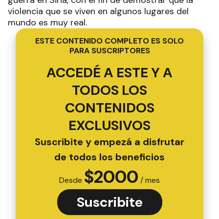
guerra en Siria, con el fin de demostrar que la
violencia que se viven en algunos lugares del
mundo es muy real.
ESTE CONTENIDO COMPLETO ES SOLO
PARA SUSCRIPTORES
ACCEDÉ A ESTE Y A
TODOS LOS
CONTENIDOS
EXCLUSIVOS
Suscribite y empezá a disfrutar
de todos los beneficios
$
2000
Desde
/ mes
Suscribite