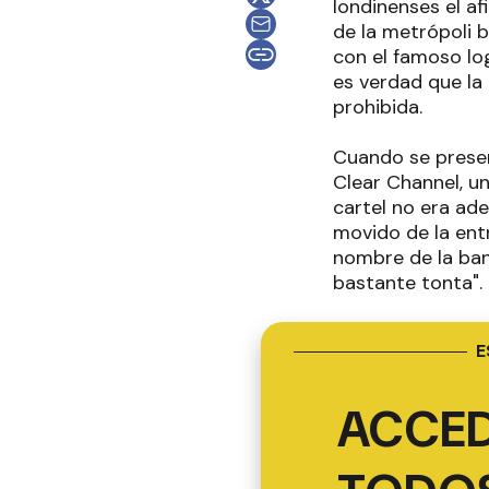
londinenses el af
de la metrópoli b
con el famoso log
es verdad que la
prohibida.
Cuando se present
Clear Channel, un
cartel no era ad
movido de la ent
nombre de la ban
bastante tonta".
E
ACCED