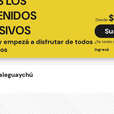
 LOS
ENIDOS
$
Desde
SIVOS
Su
y empezá a disfrutar de todos
¿Ya tenés 
ios
Ingresá
ualeguaychú