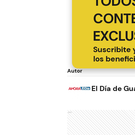
TODOS
CONT
EXCLU
Suscribite 
los benefic
Autor
El Día de G
Ads