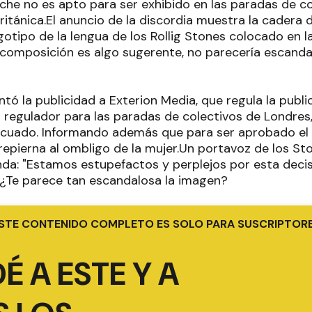
iche no es apto para ser exhibido en las paradas de col
ritánica.El anuncio de la discordia muestra la cadera d
otipo de la lengua de los Rollig Stones colocado en la
 composición es algo sugerente, no parecería escanda
ó la publicidad a Exterion Media, que regula la public
 regulador para las paradas de colectivos de Londres,
ecuado. Informando además que para ser aprobado el 
repierna al ombligo de la mujer.Un portavoz de los St
da: "Estamos estupefactos y perplejos por esta deci
 ¿Te parece tan escandalosa la imagen?
STE CONTENIDO COMPLETO ES SOLO PARA SUSCRIPTOR
É A ESTE Y A