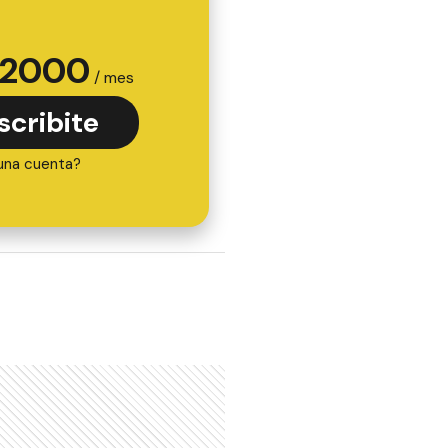
2000
/ mes
scribite
una cuenta?