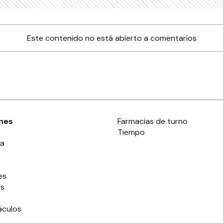
Este contenido no está abierto a comentarios
nes
Farmacias de turno
Tiempo
ia
es
es
áculos