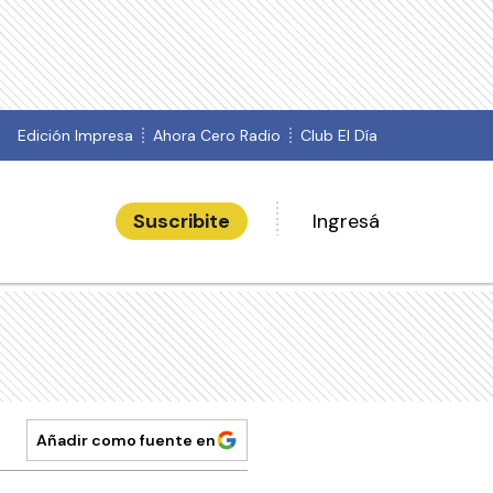
Edición Impresa
Ahora Cero Radio
Club El Día
Suscribite
Ingresá
Añadir como fuente en