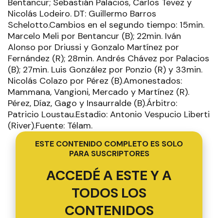
Bentancur; Sebastián Palacios, Carlos Tevez y
Nicolás Lodeiro. DT: Guillermo Barros
Schelotto.Cambios en el segundo tiempo: 15min.
Marcelo Meli por Bentancur (B); 22min. Iván
Alonso por Driussi y Gonzalo Martínez por
Fernández (R); 28min. Andrés Chávez por Palacios
(B); 27min. Luis González por Ponzio (R) y 33min.
Nicolás Colazo por Pérez (B).Amonestados:
Mammana, Vangioni, Mercado y Martínez (R).
Pérez, Díaz, Gago y Insaurralde (B).Árbitro:
Patricio Loustau.Estadio: Antonio Vespucio Liberti
(River).Fuente: Télam.
ESTE CONTENIDO COMPLETO ES SOLO
PARA SUSCRIPTORES
ACCEDÉ A ESTE Y A
TODOS LOS
CONTENIDOS