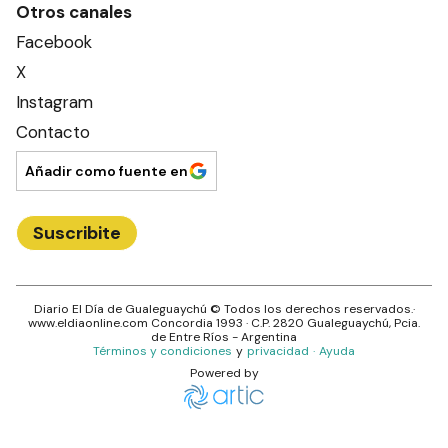
Otros canales
Facebook
X
Instagram
Contacto
Añadir como fuente en
Suscribite
Diario El Día de Gualeguaychú
© Todos los derechos reservados.·
www.
eldiaonline.com
Concordia 1993
· C.P.
2820
Gualeguaychú
, Pcia.
de
Entre Ríos
- Argentina
Términos y condiciones
y
privacidad
·
Ayuda
Powered by