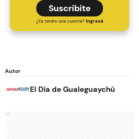
Suscribite
¿Ya tenés una cuenta?
Ingresá
Autor
El Día de Gualeguaychú
Ads