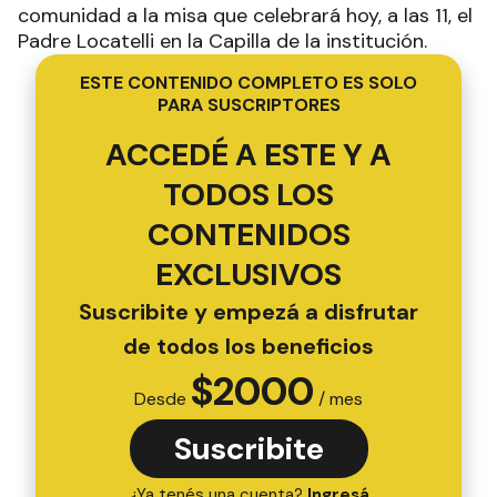
comunidad a la misa que celebrará hoy, a las 11, el
Padre Locatelli en la Capilla de la institución.
ESTE CONTENIDO COMPLETO ES SOLO
PARA SUSCRIPTORES
ACCEDÉ A ESTE Y A
TODOS LOS
CONTENIDOS
EXCLUSIVOS
Suscribite y empezá a disfrutar
de todos los beneficios
$
2000
Desde
/ mes
Suscribite
¿Ya tenés una cuenta?
Ingresá