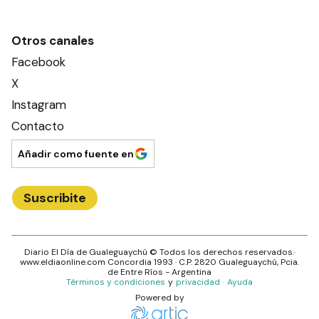
Otros canales
Facebook
X
Instagram
Contacto
Añadir como fuente en
Suscribite
Diario El Día de Gualeguaychú
© Todos los derechos reservados.·
www.
eldiaonline.com
Concordia 1993
· C.P.
2820
Gualeguaychú
, Pcia.
de
Entre Ríos
- Argentina
Términos y condiciones
y
privacidad
·
Ayuda
Powered by