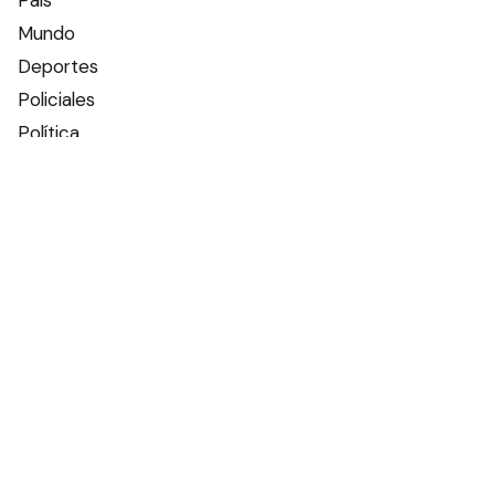
Mundo
Deportes
Policiales
Política
Espectáculos
Edictos
Farmacias de turno
Tiempo
Otros canales
Facebook
X