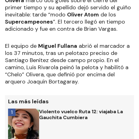
Olivera
marcó dos goles sobre el cierre del
primer tiempo y su apellido dejó servido el guiño
inevitable: tarde “modo
Oliver Atom
de los
Supercampeones
”. El tercero llegó en tiempo
adicionado y fue en contra de Brian Vargas.
El equipo de
Miguel Fullana
abrió el marcador a
los 37 minutos, tras un pelotazo preciso de
Santiago Benítez desde campo propio. En el
camino, Luis Rivarola peinó la pelota y habilitó a
“Chelo” Olivera, que definió por encima del
arquero Joaquín Bortagaray.
Las más leídas
Violento vuelco Ruta 12: viajaba La
1
Gauchita Cumbiera