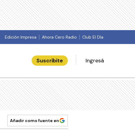
Edición Impresa
Ahora Cero Radio
Club El Día
Suscribite
Ingresá
Añadir como fuente en