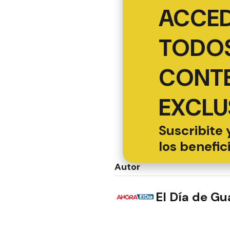
ACCED
TODOS
CONT
EXCLU
Suscribite 
los benefic
Autor
El Día de G