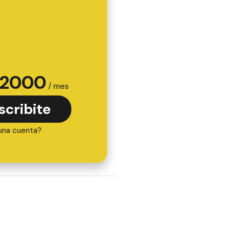
2000
/ mes
scribite
una cuenta?