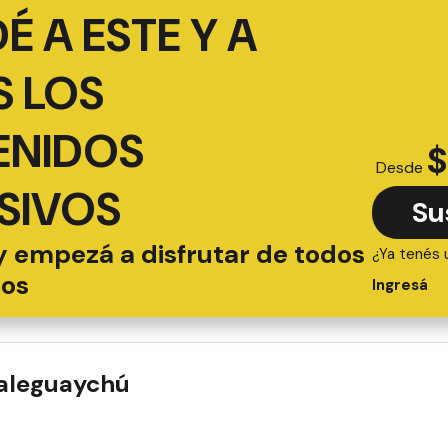
É A ESTE Y A
 LOS
ENIDOS
$
Desde
SIVOS
Su
y empezá a disfrutar de todos
¿Ya tenés 
ios
Ingresá
ualeguaychú