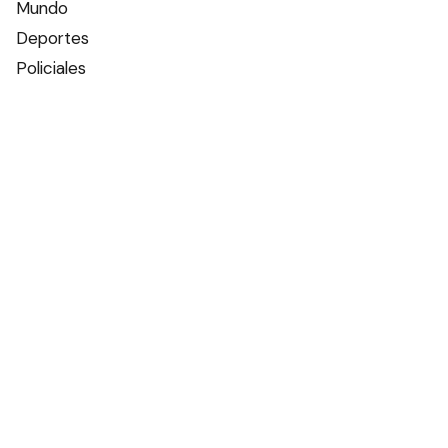
Mundo
Deportes
Policiales
Política
Espectáculos
Edictos
Farmacias de turno
Tiempo
Otros canales
Facebook
X
Instagram