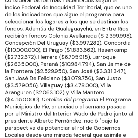
considerarlos los más necesitados según el
Índice Federal de Inequidad Territorial, que es uno
de los indicadores que sigue el programa para
seleccionar los lugares a los que se destinan los
fondos. Además de Gualeguaychú, en Entre Ríos
recibirán fondos Colonia Avellaneda ($ 2.399.998),
Concepción Del Uruguay ($3.997.282), Concordia
($10.000.000), El Pingo ($1.833.662), Hasenkamp
($2.732.672), Herrera ($6.795.915), Larroque
($2.635.000), Paraná ($10.984.794), San Jaime de
la Frontera ($2.529.950), San José ($3.331.347),
San José De Feliciano ($3.079.756), San Justo
($3.579.056), Villaguay ($3.478.000), Villa
Aranguren ($2.063.102) y Villa Mantero
($4.550.000).
Detalles del programa
El Programa
Municipios de Pie, anunciado al semana pasada
por el Ministro del Interior Wado de Pedro junto al
presidente Alberto Fernández, nació "bajo la
perspectiva de potenciar el rol de Gobiernos
Locales desde una mirada federal que asimile e