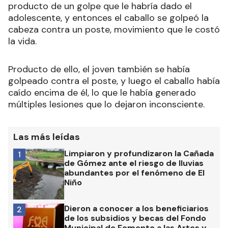
producto de un golpe que le habría dado el
adolescente, y entonces el caballo se golpeó la
cabeza contra un poste, movimiento que le costó
la vida.
Producto de ello, el joven también se había
golpeado contra el poste, y luego el caballo había
caído encima de él, lo que le había generado
múltiples lesiones que lo dejaron inconsciente.
Las más leídas
Limpiaron y profundizaron la Cañada
1
de Gómez ante el riesgo de lluvias
abundantes por el fenómeno de El
Niño
Dieron a conocer a los beneficiarios
2
de los subsidios y becas del Fondo
Municipal de Fomento a las Artes y