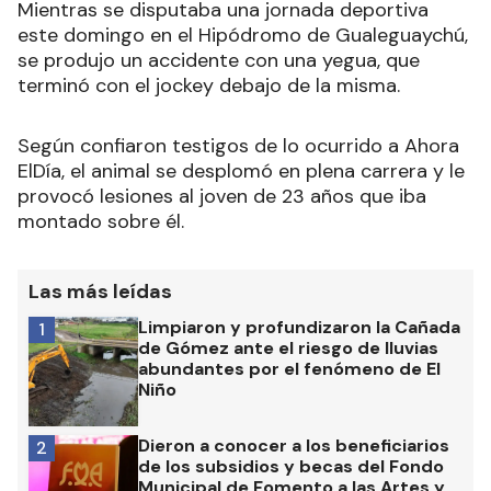
Mientras se disputaba una jornada deportiva
este domingo en el Hipódromo de Gualeguaychú,
se produjo un accidente con una yegua, que
terminó con el jockey debajo de la misma.
Según confiaron testigos de lo ocurrido a Ahora
ElDía, el animal se desplomó en plena carrera y le
provocó lesiones al joven de 23 años que iba
montado sobre él.
Las más leídas
Limpiaron y profundizaron la Cañada
1
de Gómez ante el riesgo de lluvias
abundantes por el fenómeno de El
Niño
Dieron a conocer a los beneficiarios
2
de los subsidios y becas del Fondo
Municipal de Fomento a las Artes y