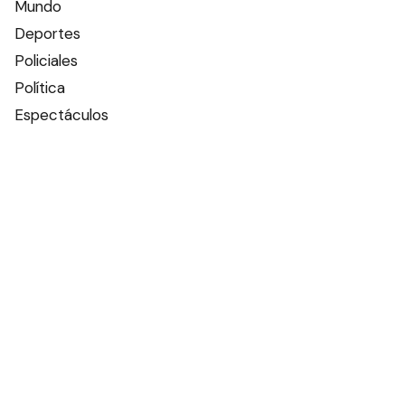
Mundo
Deportes
Policiales
Política
Espectáculos
Edictos
Farmacias de turno
Tiempo
Otros canales
Facebook
X
Instagram