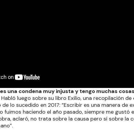
es una condena muy injusta y tengo muchas cosas 
. Habló luego sobre su libro Exilio, una recopilación de
de lo sucedido en 2017: “Escribir es una manera de ex
o fuimos haciendo el año pasado, siempre me gustó es
obra, aclaró, no trata sobre la causa pero sí sobre la
ano”.