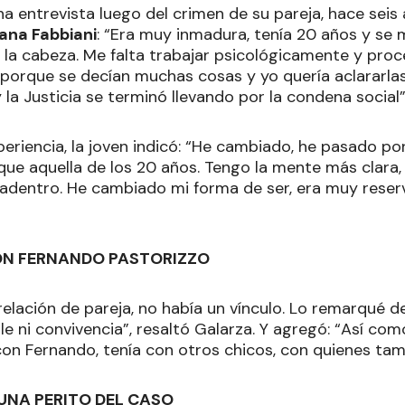
a entrevista luego del crimen de su pareja, hace seis 
ana Fabbiani
: “Era muy inmadura, tenía 20 años y se
la cabeza. Me falta trabajar psicológicamente y pro
 porque se decían muchas cosas y yo quería aclararlas.
y la Justicia se terminó llevando por la condena social”
periencia, la joven indicó: “He cambiado, he pasado p
que aquella de los 20 años. Tengo la mente más clara,
á adentro. He cambiado mi forma de ser, era muy reser
ON FERNANDO PASTORIZZO
relación de pareja, no había un vínculo. Lo remarqué d
e ni convivencia”, resaltó Galarza. Y agregó: “Así com
on Fernando, tenía con otros chicos, con quienes tam
UNA PERITO DEL CASO