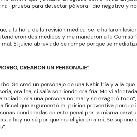
fina -prueba para detectar pólvora- dio negativo y no
ue, a la hora de la revisión médica, se le hallaron les
 atendieron dos médicos y me mandaron a la Comisaría
mal. El juicio abreviado se rompe porque se mediatiza
ORBO, CREARON UN PERSONAJE”
o. Se creó un personaje de una Nahir fría y a la que
seria, era fea; si salía sonriendo era fría. Me vi afecta
cambiado, era una persona normal y se exageró todo”, i
a fiscal que argumentó mi prisión preventiva porque i
rsonas condenadas en este penal por la misma carátu
asta hoy no sé por qué me eligieron a mí. Se supone qu
s”.