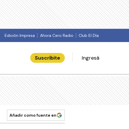
Edición Impresa
Ahora Cero Radio
Club El Día
Suscribite
Ingresá
Añadir como fuente en