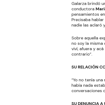
Galarza brindó un
conductora
Mari
pensamientos en 
Precisaba hablar
nadie las aclaró 
Sobre aquella ex
no soy la misma 
viví, afuera y ac
contrario”.
SU RELACIÓN C
“Yo no tenía una 
había nada establ
conversaciones c
SU DENUNCIA A 