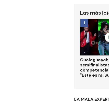
Las más le
1
Gualeguaychú
semifinalistas
competencia
"Este es mi S
LA MALA EXPERI