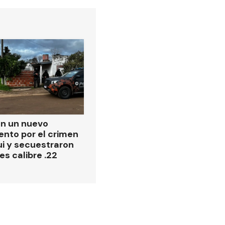
on un nuevo
ento por el crimen
i y secuestraron
es calibre .22