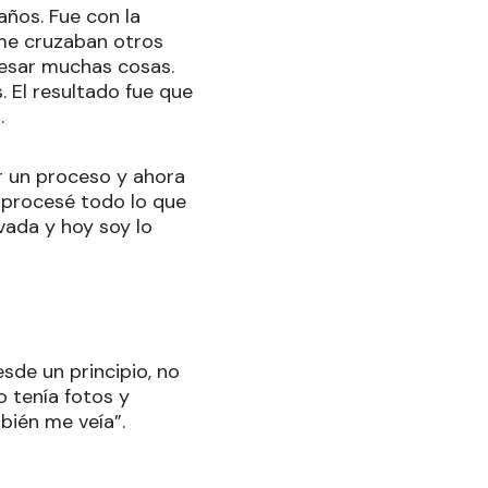
años. Fue con la
 me cruzaban otros
cesar muchas cosas.
 El resultado fue que
.
or un proceso y ahora
 procesé todo lo que
vada y hoy soy lo
esde un principio, no
o tenía fotos y
bién me veía”.