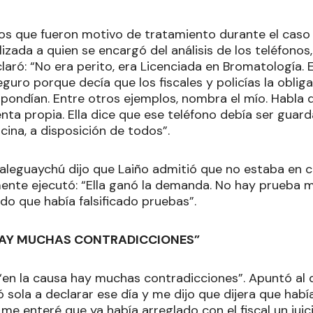
os que fueron motivo de tratamiento durante el caso 
izada a quien se encargó del análisis de los teléfonos,
claró: “No era perito, era Licenciada en Bromatología.
Seguro porque decía que los fiscales y policías la obli
pondían. Entre otros ejemplos, nombra el mío. Habla de
nta propia. Ella dice que ese teléfono debía ser guar
cina, a disposición de todos”.
aleguaychú dijo que Laiño admitió que no estaba en c
mente ejecutó: “Ella ganó la demanda. No hay prueba
do que había falsificado pruebas”.
HAY MUCHAS CONTRADICCIONES”
“en la causa hay muchas contradicciones”. Apuntó al d
sola a declarar ese día y me dijo que dijera que había
me enteré que ya había arreglado con el fiscal un juici