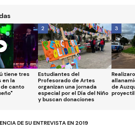
ídas
2
3
 tiene tres
Estudiantes del
Realizar
 en la
Profesorado de Artes
allanami
 de canto
organizan una jornada
de Auzqu
ueño"
especial por el Día del Niño
proyectil
y buscan donaciones
ENCIA DE SU ENTREVISTA EN 2019