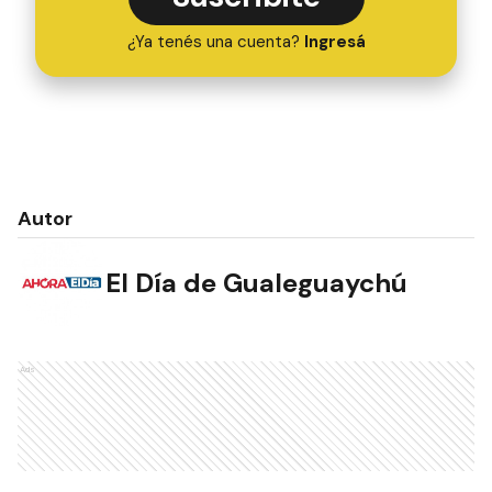
¿Ya tenés una cuenta?
Ingresá
Autor
El Día de Gualeguaychú
Ads