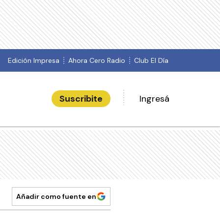
Edición Impresa
Ahora Cero Radio
Club El Día
Suscribite
Ingresá
Añadir como fuente en