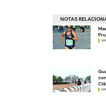
NOTAS RELACION
Mar
Pru
DE
Gua
con
Clá
DE