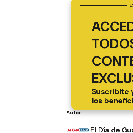
E
ACCED
TODOS
CONT
EXCLU
Suscribite 
los benefic
Autor
El Día de G