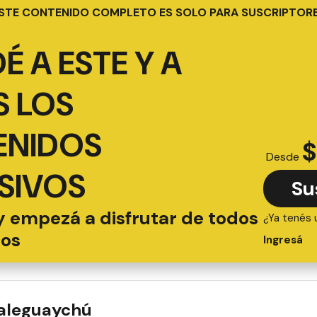
STE CONTENIDO COMPLETO ES SOLO PARA SUSCRIPTOR
É A ESTE Y A
 LOS
ENIDOS
$
Desde
SIVOS
Su
y empezá a disfrutar de todos
¿Ya tenés 
ios
Ingresá
ualeguaychú