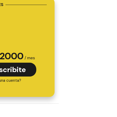
ES
2000
/ mes
scribite
una cuenta?