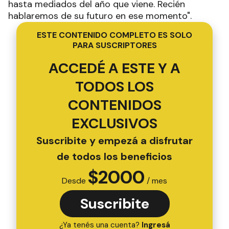
hasta mediados del año que viene. Recién
hablaremos de su futuro en ese momento".
ESTE CONTENIDO COMPLETO ES SOLO
PARA SUSCRIPTORES
ACCEDÉ A ESTE Y A
TODOS LOS
CONTENIDOS
EXCLUSIVOS
Suscribite y empezá a disfrutar
de todos los beneficios
$
2000
Desde
/ mes
Suscribite
¿Ya tenés una cuenta?
Ingresá