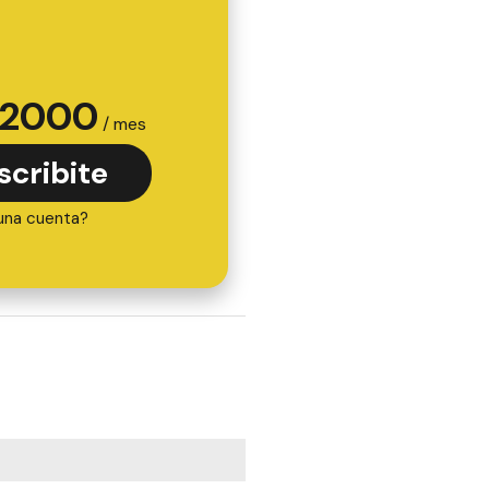
2000
/ mes
scribite
una cuenta?