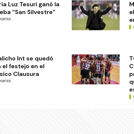
ía Luz Tesuri ganó la
M
eba “San Silvestre”
e
e
PORTES
licho Int se quedó
T
 el festejo en el
C
sico Clausura
p
q
PORTES
e