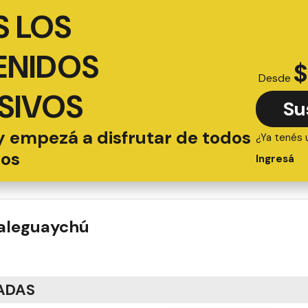
 LOS
ENIDOS
$
Desde
SIVOS
Su
y empezá a disfrutar de todos
¿Ya tenés 
ios
Ingresá
ualeguaychú
ADAS