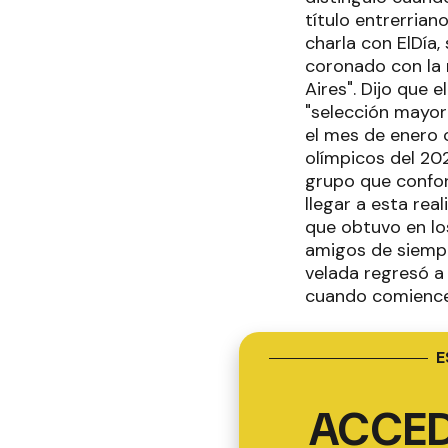
título entrerrian
charla con ElDía
coronado con la 
Aires". Dijo que 
"selección mayor 
el mes de enero 
olímpicos del 20
grupo que confor
llegar a esta rea
que obtuvo en lo
amigos de siempr
velada regresó a 
cuando comience 
E
ACCED