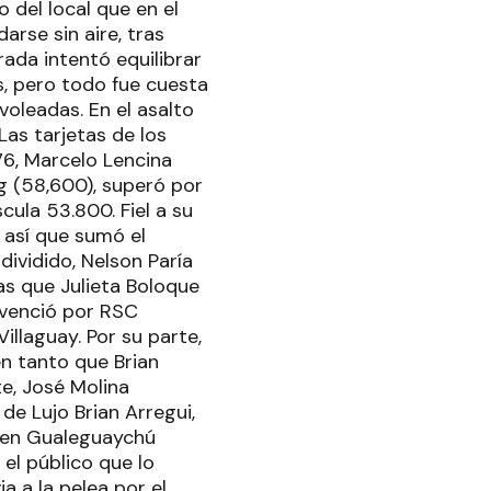
o del local que en el
rse sin aire, tras
rada intentó equilibrar
s, pero todo fue cuesta
voleadas. En el asalto
Las tarjetas de los
-76, Marcelo Lencina
ng (58,600), superó por
cula 53.800. Fiel a su
e así que sumó el
dividido, Nelson Paría
s que Julieta Boloque
 venció por RSC
llaguay. Por su parte,
en tanto que Brian
e, José Molina
de Lujo Brian Arregui,
o en Gualeguaychú
el público que lo
a a la pelea por el