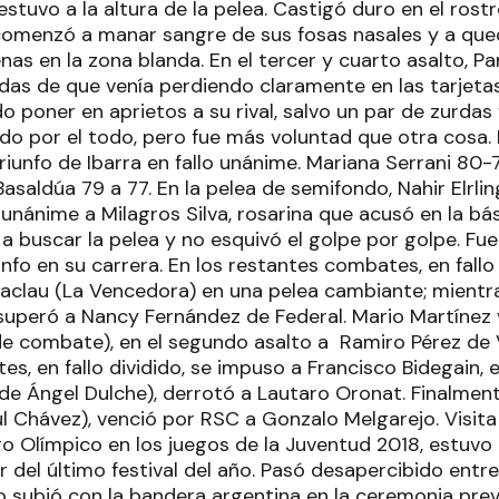
estuvo a la altura de la pelea. Castigó duro en el rostr
omenzó a manar sangre de sus fosas nasales y a queda
nas en la zona blanda. En el tercer y cuarto asalto, Pa
ndas de que venía perdiendo claramente en las tarjeta
o poner en aprietos a su rival, salvo un par de zurdas 
todo por el todo, pero fue más voluntad que otra cosa. 
triunfo de Ibarra en fallo unánime. Mariana Serrani 80
Basaldúa 79 a 77.
En la pelea de semifondo, Nahir Elrli
 unánime a Milagros Silva, rosarina que acusó en la bás
ió a buscar la pelea y no esquivó el golpe por golpe. Fu
fo en su carrera. En los restantes combates, en fallo 
aclau (La Vencedora) en una pelea cambiante; mientra
superó a Nancy Fernández de Federal. Mario Martínez
e combate), en el segundo asalto a Ramiro Pérez de Vi
es, en fallo dividido, se impuso a Francisco Bidegain, 
 de Ángel Dulche), derrotó a Lautaro Oronat. Finalment
 Chávez), venció por RSC a Gonzalo Melgarejo. Visita 
ro Olímpico en los juegos de la Juventud 2018, estuv
del último festival del año. Pasó desapercibido entre 
 subió con la bandera argentina en la ceremonia previ