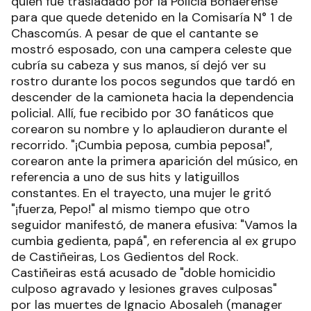
quien fue trasladado por la Policía Bonaerense
para que quede detenido en la Comisaría N° 1 de
Chascomús. A pesar de que el cantante se
mostró esposado, con una campera celeste que
cubría su cabeza y sus manos, sí dejó ver su
rostro durante los pocos segundos que tardó en
descender de la camioneta hacia la dependencia
policial. Allí, fue recibido por 30 fanáticos que
corearon su nombre y lo aplaudieron durante el
recorrido. "¡Cumbia peposa, cumbia peposa!",
corearon ante la primera aparición del músico, en
referencia a uno de sus hits y latiguillos
constantes. En el trayecto, una mujer le gritó
"¡fuerza, Pepo!" al mismo tiempo que otro
seguidor manifestó, de manera efusiva: "Vamos la
cumbia gedienta, papá", en referencia al ex grupo
de Castiñeiras, Los Gedientos del Rock.
Castiñeiras está acusado de "doble homicidio
culposo agravado y lesiones graves culposas"
por las muertes de Ignacio Abosaleh (manager