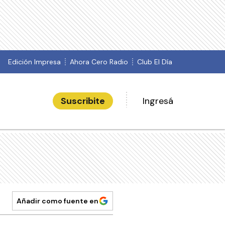
Edición Impresa
Ahora Cero Radio
Club El Día
Suscribite
Ingresá
Añadir como fuente en