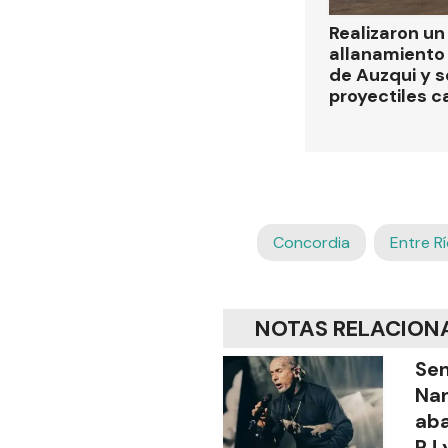
Realizaron u
allanamiento 
de Auzqui y 
proyectiles ca
Concordia
Entre R
NOTAS RELACION
Sen
Na
aba
PJ 