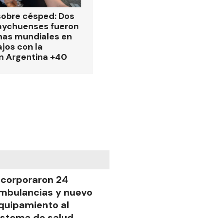
obre césped: Dos
aychuenses fueron
as mundiales en
ajos con la
n Argentina +40
ncorporaron 24
mbulancias y nuevo
quipamiento al
istema de salud