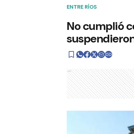
ENTRE RÍOS
No cumplió co
suspendieron 
Ads