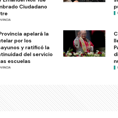
mbrado Ciudadano
p
stre
OVINCIA
Provincia apelará la
C
telar por los
l
ayunos y ratificó la
P
tinuidad del servicio
d
las escuelas
n
OVINCIA