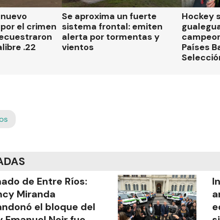
n nuevo
Se aproxima un fuerte
Hockey s
por el crimen
sistema frontal: emiten
gualegu
secuestraron
alerta por tormentas y
campeon
libre .22
vientos
Países B
Selecció
íos
ADAS
ado de Entre Ríos:
I
ncy Miranda
a
ndonó el bloque del
e
y Emanuel Noir fue
s