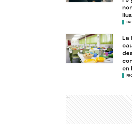
no
Ilu
PR
La 
cau
des
con
en 
PR
Ads