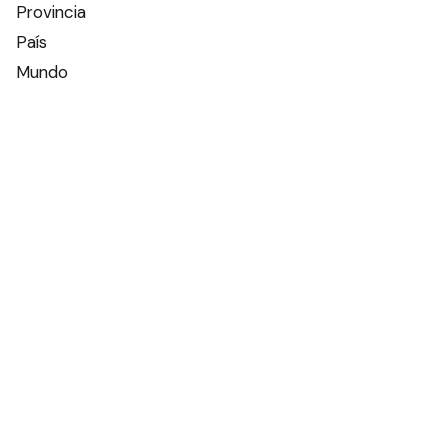
Provincia
País
Mundo
Deportes
Policiales
Política
Espectáculos
Edictos
Farmacias de turno
Tiempo
Otros canales
Facebook