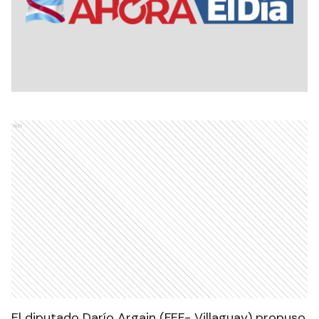
Ads
El diputado Darío Argain (FEF- Villaguay) propuso