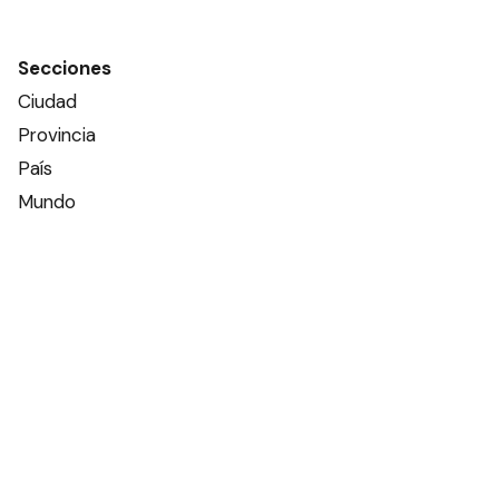
Secciones
Ciudad
Provincia
País
Mundo
Deportes
Policiales
Política
Espectáculos
Edictos
Farmacias de turno
Tiempo