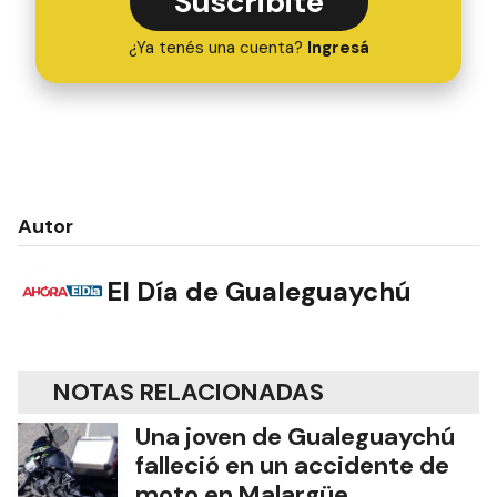
Suscribite
¿Ya tenés una cuenta?
Ingresá
Autor
El Día de Gualeguaychú
NOTAS RELACIONADAS
Una joven de Gualeguaychú
falleció en un accidente de
moto en Malargüe