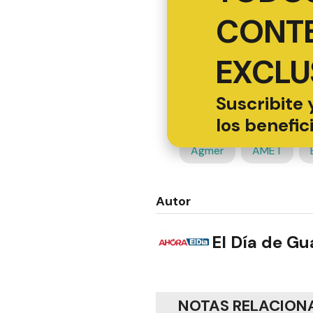
CONT
EXCLU
Suscribite 
los benefic
Agmer
AMET
Autor
El Día de G
NOTAS RELACION