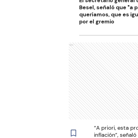
El secretario general
Besel, señaló que "a p
queríamos, que es igu
por el gremio
Ads
“A priori, esta p
inflación”, señal