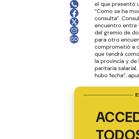
el que presentó 
“Como se ha modif
consulta”. Consul
encuentro entre 
del gremio de doc
para otro encuen
comprometió a co
que tendrá como 
la provincia y de
paritaria salarial
hubo fecha”, apun
E
ACCED
TODOS