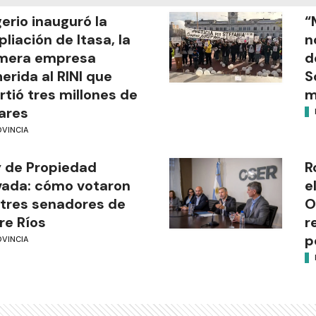
gerio inauguró la
“
liación de Itasa, la
n
imera empresa
d
erida al RINI que
S
irtió tres millones de
m
ares
OVINCIA
 de Propiedad
R
vada: cómo votaron
e
 tres senadores de
O
re Ríos
r
p
OVINCIA