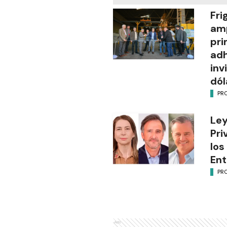
Fri
amp
pr
adh
inv
dól
PR
Ley
Pri
los
Ent
PR
Ads