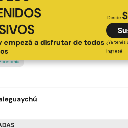
ENIDOS
$
Desde
SIVOS
Su
y empezá a disfrutar de todos
¿Ya tenés 
ios
Ingresá
Economía
ualeguaychú
ADAS