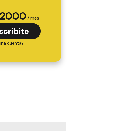
2000
/ mes
scribite
una cuenta?