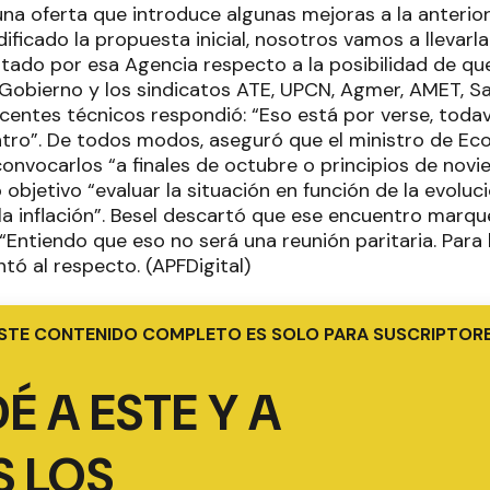
una oferta que introduce algunas mejoras a la anterior
icado la propuesta inicial, nosotros vamos a llevarla 
tado por esa Agencia respecto a la posibilidad de que
Gobierno y los sindicatos ATE, UPCN, Agmer, AMET, Sad
entes técnicos respondió: “Eso está por verse, todaví
tro”. De todos modos, aseguró que el ministro de Ec
nvocarlos “a finales de octubre o principios de novi
objetivo “evaluar la situación en función de la evoluc
 la inflación”. Besel descartó que ese encuentro marqu
. “Entiendo que eso no será una reunión paritaria. Para l
tó al respecto. (APFDigital)
STE CONTENIDO COMPLETO ES SOLO PARA SUSCRIPTOR
É A ESTE Y A
 LOS