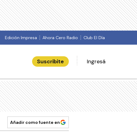
Edición Impresa
Ahora Cero Radio
Club El Día
Suscribite
Ingresá
Añadir como fuente en