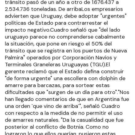
tránsito pasó de un año a otro de 1.676.437 a
2.534.736 toneladas. De arribaLos empresarios
advierten que Uruguay, debe adoptar "urgentes"
políticas de Estado para contrarrestar el
impacto negativo.Cuadro señaló que "del lado
uruguayo parece no comprenderse cabalmente
la situación, que pone en riesgo el 50% del
tránsito que se registra en los puertos de Nueva
Palmira" operados por Corporación Navíos y
Terminales Graneleras Uruguayas (TGU).El
gerente reclamó que el Estado defina construir
"de forma urgente" una escollera con dolphin de
amarre para barcazas, para sortear estas
dificultades que "surgen de un día para otro"."Nos
han llegado comentarios de que en Argentina fue
una orden `que vino de arriba`", señaló Cuadro
con respecto a la medida de no permitir el uso
de amarres naturales. "Da la casualidad que fue
posterior al conflicto de Botnia. Como no
lograron lo que ellos querían, pusieron estas