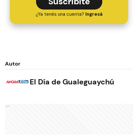
Suscribite
¿Ya tenés una cuenta?
Ingresá
Autor
El Día de Gualeguaychú
Ads