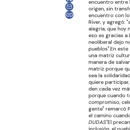
encuentro entre 
origen, sin trans
encuentro con los
River, y agregó:
alegría, que hoy 
eso es gracias a 
neoliberal dejo n
pueblos".En este 
una matriz cultur
manera de salva
matriz porque qu
sea la solidarida
quiere participar
den cada vez más
porque cuando t
compromiso, cele
gente" remarcó P
el camino cuando
DUDAS"
El preca
inclusión, el pue