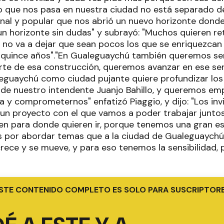
o que nos pasa en nuestra ciudad no está separado d
nal y popular que nos abrió un nuevo horizonte donde
 horizonte sin dudas" y subrayó: "Muchos quieren ret
 no va a dejar que sean pocos los que se enriquezcan 
quince años"."En Gualeguaychú también queremos ser 
te de esa construcción, queremos avanzar en ese sent
eguaychú como ciudad pujante quiere profundizar lo
l de nuestro intendente Juanjo Bahillo, y queremos em
a y comprometernos" enfatizó Piaggio, y dijo: "Los inv
un proyecto con el que vamos a poder trabajar juntos,
en para donde quieren ir, porque tenemos una gran e
por abordar temas que a la ciudad de Gualeguaych
ece y se mueve, y para eso tenemos la sensibilidad, 
STE CONTENIDO COMPLETO ES SOLO PARA SUSCRIPTOR