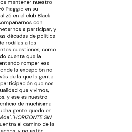
mos mantener nuestro
có Piaggio en su
lizó en el club Black
 acompañarnos con
eternos a participar, y
tas décadas de política
 rodillas a los
erentes cuestiones, como
ndo cuenta que la
tentando romper esa
donde la excepción no
avés de la que la gente
 participación que nos
ualidad que vivimos,
, y ese es nuestro
rificio de muchísima
"Mucha gente quedó en
ida".
"HORIZONTE SIN
entra el camino de la
rechos, y no están