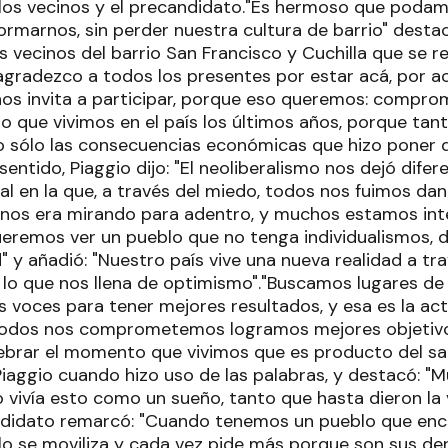
los vecinos y el precandidato."Es hermoso que poda
formarnos, sin perder nuestra cultura de barrio" desta
 vecinos del barrio San Francisco y Cuchilla que se rea
 "agradezco a todos los presentes por estar acá, por
nos invita a participar, porque eso queremos: comprom
lo que vivimos en el país los últimos años, porque tan
o sólo las consecuencias económicas que hizo poner de
sentido, Piaggio dijo: "El neoliberalismo nos dejó dif
al en la que, a través del miedo, todos nos fuimos da
rnos era mirando para adentro, y muchos estamos in
eremos ver un pueblo que no tenga individualismos, 
d" y añadió: "Nuestro país vive una nueva realidad a tr
, lo que nos llena de optimismo"."Buscamos lugares de
 voces para tener mejores resultados, y esa es la act
odos nos comprometemos logramos mejores objetivos
brar el momento que vivimos que es producto del sac
iaggio cuando hizo uso de las palabras, y destacó: 
 vivía esto como un sueño, tanto que hasta dieron la v
ndidato remarcó: "Cuando tenemos un pueblo que encu
blo se moviliza y cada vez pide más porque son sus de