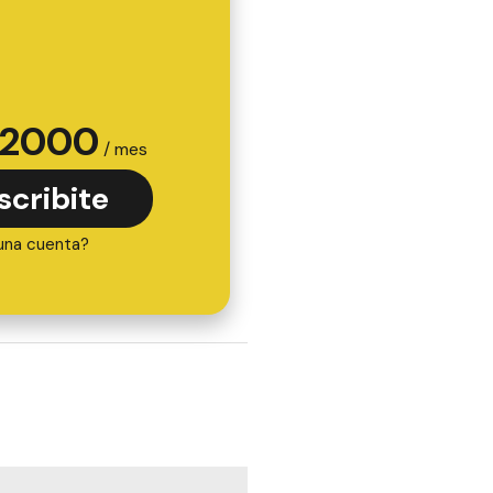
2000
/ mes
scribite
una cuenta?