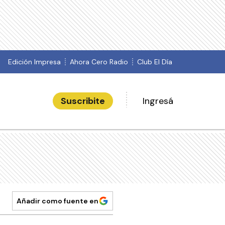
Edición Impresa
Ahora Cero Radio
Club El Día
Suscribite
Ingresá
Añadir como fuente en