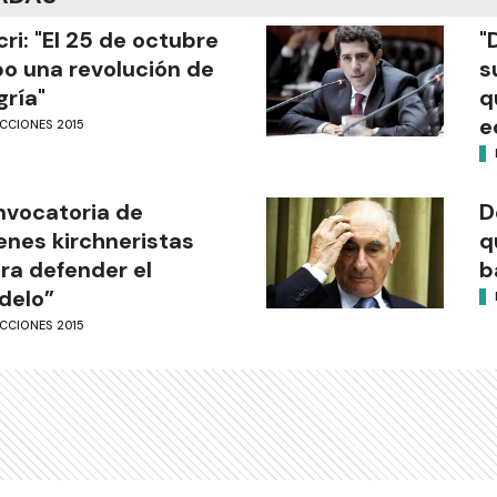
ri: "El 25 de octubre
"
o una revolución de
s
gría"
q
e
CCIONES 2015
vocatoria de
D
enes kirchneristas
q
ra defender el
b
delo”
CCIONES 2015