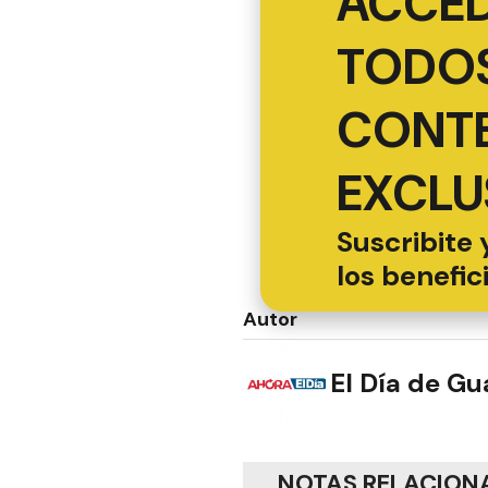
ACCED
TODOS
CONT
EXCLU
Suscribite 
los benefic
Autor
El Día de G
NOTAS RELACION