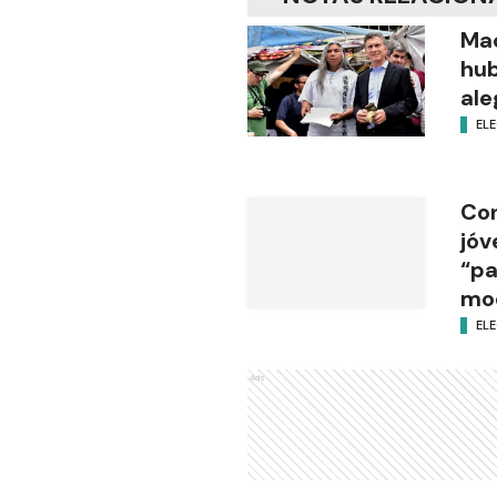
Mac
hub
ale
ELE
Con
jóv
“pa
mo
ELE
Ads