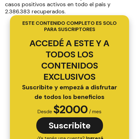
casos positivos activos en todo el país y
2.386.383 recuperados.
ESTE CONTENIDO COMPLETO ES SOLO
PARA SUSCRIPTORES
ACCEDÉ A ESTE Y A
TODOS LOS
CONTENIDOS
EXCLUSIVOS
Suscribite y empezá a disfrutar
de todos los beneficios
$
2000
Desde
/ mes
Suscribite
¿Ya tenés una cuenta?
Ingresá