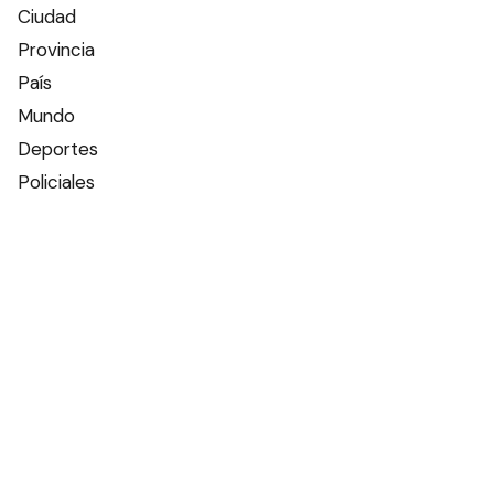
Ciudad
Provincia
País
Mundo
Deportes
Policiales
Política
Espectáculos
Edictos
Farmacias de turno
Tiempo
Otros canales