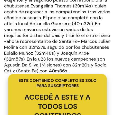
exigente, y el segundo puesto correspondió a la
chubutense Evangelina Thomas (39m14s), quien
acaba de regresar a las competencias tras varios
años de ausencia. El podio se completó con la
atleta local Antonella Guerrero (40m32s). En
varones mayores estuvieron varios de los
mejores fondistas del país y triunfó el entrerriano
-ahora representante de Santa Fe- Marcos Julián
Molina con 32m27s, seguido por los chubutenses
Eulalio Muñoz (32m48s) y Joaquín Arbe
(32m57s). En la u23 los nuevos campeones son
Agustín Da Silva (Misiones) con 32m20s y Rocío
Ortiz (Santa Fe) con 40m56s. .
ESTE CONTENIDO COMPLETO ES SOLO
PARA SUSCRIPTORES
ACCEDÉ A ESTE Y A
TODOS LOS