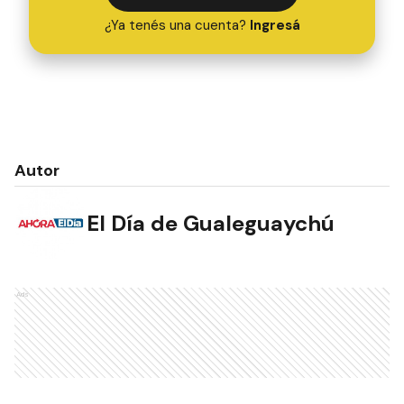
¿Ya tenés una cuenta?
Ingresá
Autor
El Día de Gualeguaychú
Ads