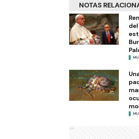
NOTAS RELACION
Ren
del
es
Bur
Pal
MU
Una
pad
mar
ocu
mor
MU
Ads