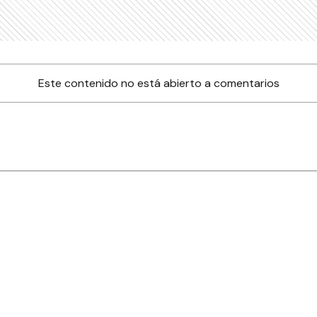
Este contenido no está abierto a comentarios
nes
Farmacias de turno
Tiempo
ia
es
es