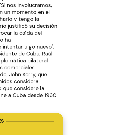
"Si nos involucramos,
 en un momento en el
arlo y tengo la
io justificó su decisión
ocar la caída del
no ha
 intentar algo nuevo",
sidente de Cuba, Raúl
iplomática bilateral
es comerciales,
do, John Kerry, que
Unidos considera
o que considere la
one a Cuba desde 1960
ES