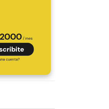
2000
/ mes
scribite
una cuenta?