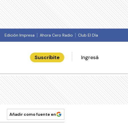
Edición Impresa
Ahora Cero Radio
Club El Día
Suscribite
Ingresá
Añadir como fuente en