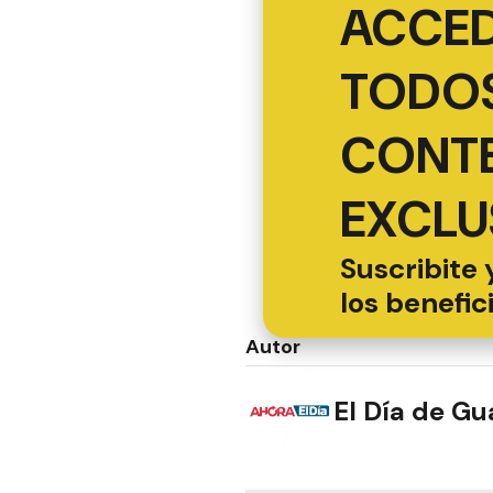
ACCED
TODOS
CONT
EXCLU
Suscribite 
los benefic
Autor
El Día de G