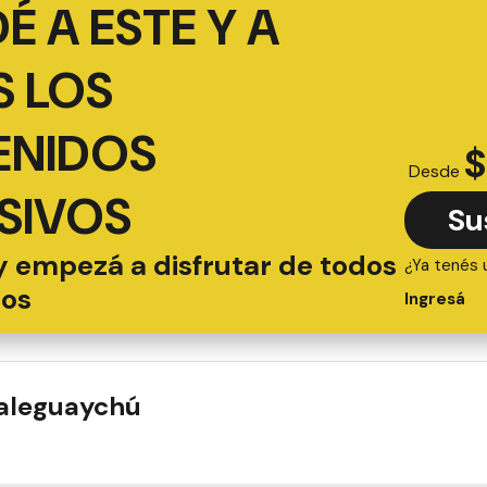
É A ESTE Y A
 LOS
ENIDOS
$
Desde
SIVOS
Su
y empezá a disfrutar de todos
¿Ya tenés 
ios
Ingresá
ualeguaychú