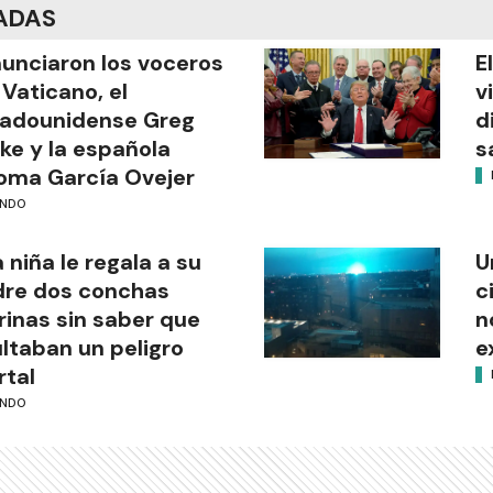
ADAS
unciaron los voceros
E
 Vaticano, el
v
tadounidense Greg
d
ke y la española
s
oma García Ovejer
NDO
 niña le regala a su
U
re dos conchas
c
inas sin saber que
n
ltaban un peligro
e
tal
NDO