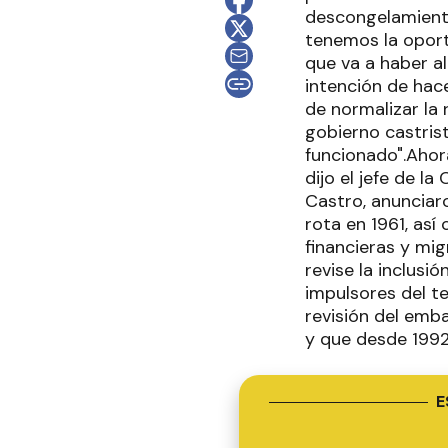
descongelamiento
tenemos la oport
que va a haber a
intención de hace
de normalizar la 
gobierno castris
funcionado".Ahor
dijo el jefe de 
Castro, anunciaro
rota en 1961, así
financieras y mi
revise la inclusi
impulsores del t
revisión del em
y que desde 1992 
E