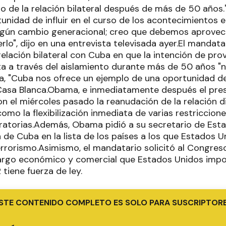
 de la relación bilateral después de más de 50 años.
unidad de influir en el curso de los acontecimientos
lgún cambio generacional; creo que debemos aprovech
rlo", dijo en una entrevista televisada ayer.El mandatar
relación bilateral con Cuba en que la intención de prov
ta a través del aislamiento durante más de 50 años "
a, "Cuba nos ofrece un ejemplo de una oportunidad de
la Casa Blanca.Obama, e inmediatamente después el pre
n el miércoles pasado la reanudación de la relación d
 como la flexibilización inmediata de varias restriccion
gratorias.Además, Obama pidió a su secretario de Esta
ón de Cuba en la lista de los países a los que Estados 
errorismo.Asimismo, el mandatario solicitó al Congres
bargo económico y comercial que Estados Unidos imp
tiene fuerza de ley.
STE CONTENIDO COMPLETO ES SOLO PARA SUSCRIPTOR