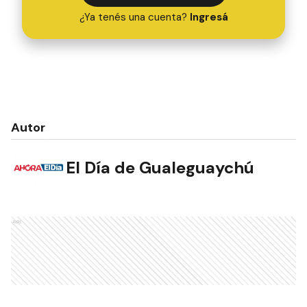
¿Ya tenés una cuenta?
Ingresá
Autor
El Día de Gualeguaychú
Ads