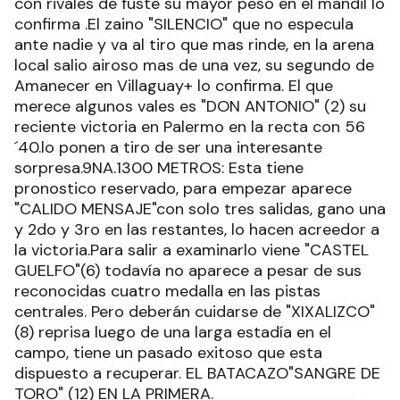
con rivales de fuste su mayor peso en el mandil lo
confirma .El zaino "SILENCIO" que no especula
ante nadie y va al tiro que mas rinde, en la arena
local salio airoso mas de una vez, su segundo de
Amanecer en Villaguay+ lo confirma. El que
merece algunos vales es "DON ANTONIO" (2) su
reciente victoria en Palermo en la recta con 56
´40.lo ponen a tiro de ser una interesante
sorpresa.9NA.1300 METROS: Esta tiene
pronostico reservado, para empezar aparece
"CALIDO MENSAJE"con solo tres salidas, gano una
y 2do y 3ro en las restantes, lo hacen acreedor a
la victoria.Para salir a examinarlo viene "CASTEL
GUELFO"(6) todavía no aparece a pesar de sus
reconocidas cuatro medalla en las pistas
centrales. Pero deberán cuidarse de "XIXALIZCO"
(8) reprisa luego de una larga estadía en el
campo, tiene un pasado exitoso que esta
dispuesto a recuperar. EL BATACAZO"SANGRE DE
TORO" (12) EN LA PRIMERA.