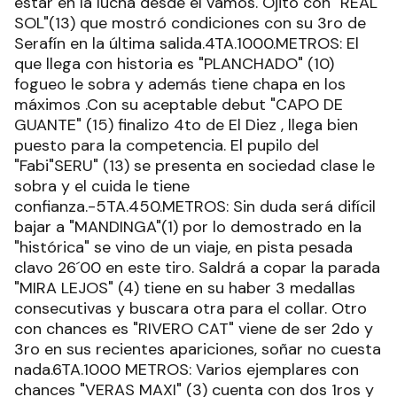
estar en la lucha desde el vamos. Ojito con "REAL
SOL"(13) que mostró condiciones con su 3ro de
Serafín en la última salida.4TA.1000.METROS: El
que llega con historia es "PLANCHADO" (10)
fogueo le sobra y además tiene chapa en los
máximos .Con su aceptable debut "CAPO DE
GUANTE" (15) finalizo 4to de El Diez , llega bien
puesto para la competencia. El pupilo del
"Fabi"SERU" (13) se presenta en sociedad clase le
sobra y el cuida le tiene
confianza.-5TA.450.METROS: Sin duda será difícil
bajar a "MANDINGA"(1) por lo demostrado en la
"histórica" se vino de un viaje, en pista pesada
clavo 26´00 en este tiro. Saldrá a copar la parada
"MIRA LEJOS" (4) tiene en su haber 3 medallas
consecutivas y buscara otra para el collar. Otro
con chances es "RIVERO CAT" viene de ser 2do y
3ro en sus recientes apariciones, soñar no cuesta
nada.6TA.1000 METROS: Varios ejemplares con
chances "VERAS MAXI" (3) cuenta con dos 1ros y