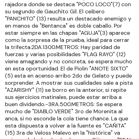
rajadora donde se destaca "POCO LOCO"(7) con
su segundo de Gauchito Gil. El ceibero
"PANCHITO" (13) resulta un destacado enemigo y
en manos de "Bentanca" es doble caballo. Por
estar siempre en las chapas "AGUJA"(3) aparece
como la sorpresa de la prueba, ideal para cerrar
la trifecta.2DA.1300.METROS: Hay paridad de
fuerzas y varias posibilidades "FLAG RAYO" (12)
viene amagando y no concreta, se espera mucho
en esta oportunidad. El de Piolin "ANOTE SIXTO"
(5) esta en acenso arribo 2do de Gelato y puede
sorprender. A mostrar sus cualidades sale a pista
"AZARISHY" (11) se borro en la anterior, si repite
sus ejercicios matinales, puede estar arriba a
buen dividendo.-3RA.500.METROS: Se espera
mucho de "DIABLO VERDE" 3ro de Morenita al
anca, si no esconde la cola tiene chance. La que
esta dispuesta a volver a la fuente es "CAÑITA"
(15) 3ra de Veloss Malevo en la "histórica" va