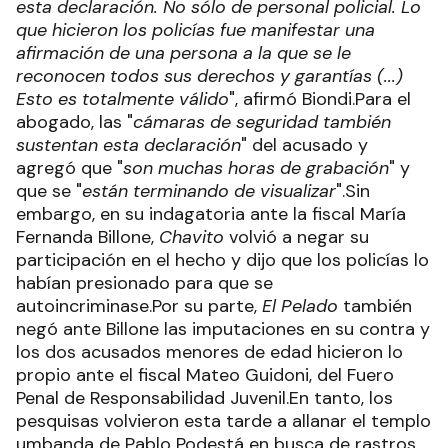
esta declaración. No sólo de personal policial. Lo
que hicieron los policías fue manifestar una
afirmación de una persona a la que se le
reconocen todos sus derechos y garantías (...)
Esto es totalmente válido
", afirmó Biondi.Para el
abogado, las "
cámaras de seguridad también
sustentan esta declaración
" del acusado y
agregó que "
son muchas horas de grabación
" y
que se "
están terminando de visualizar
".Sin
embargo, en su indagatoria ante la fiscal María
Fernanda Billone,
Chavito
volvió a negar su
participación en el hecho y dijo que los policías lo
habían presionado para que se
autoincriminase.Por su parte,
El Pelado
también
negó ante Billone las imputaciones en su contra y
los dos acusados menores de edad hicieron lo
propio ante el fiscal Mateo Guidoni, del Fuero
Penal de Responsabilidad Juvenil.En tanto, los
pesquisas volvieron esta tarde a allanar el templo
umbanda de Pablo Podestá en busca de rastros