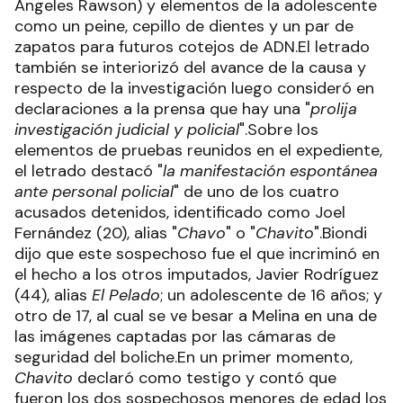
Ángeles Rawson) y elementos de la adolescente
como un peine, cepillo de dientes y un par de
zapatos para futuros cotejos de ADN.El letrado
también se interiorizó del avance de la causa y
respecto de la investigación luego consideró en
declaraciones a la prensa que hay una "
prolija
investigación judicial y policial
".Sobre los
elementos de pruebas reunidos en el expediente,
el letrado destacó "
la manifestación espontánea
ante personal policial
" de uno de los cuatro
acusados detenidos, identificado como Joel
Fernández (20), alias "
Chavo
" o "
Chavito
".Biondi
dijo que este sospechoso fue el que incriminó en
el hecho a los otros imputados, Javier Rodríguez
(44), alias
El Pelado
; un adolescente de 16 años; y
otro de 17, al cual se ve besar a Melina en una de
las imágenes captadas por las cámaras de
seguridad del boliche.En un primer momento,
Chavito
declaró como testigo y contó que
fueron los dos sospechosos menores de edad los