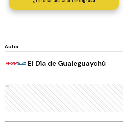
¿Ya tenés una cuenta?
Ingresá
Autor
El Día de Gualeguaychú
Ads