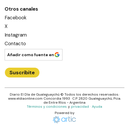
Otros canales
Facebook
X
Instagram
Contacto
Añadir como fuente en
Suscribite
Diario El Día de Gualeguaychú
© Todos los derechos reservados.·
www.
eldiaonline.com
Concordia 1993
· C.P.
2820
Gualeguaychú
, Pcia.
de
Entre Ríos
- Argentina
Términos y condiciones
y
privacidad
·
Ayuda
Powered by