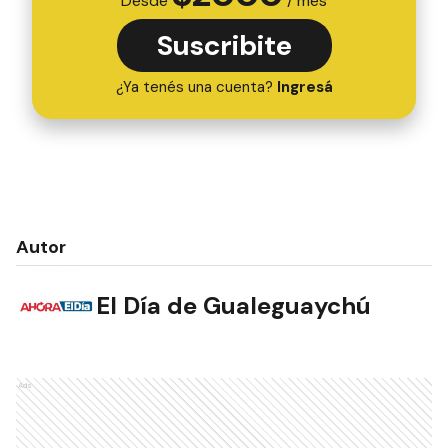
Desde
/ mes
Suscribite
¿Ya tenés una cuenta?
Ingresá
Autor
El Día de Gualeguaychú
Ads