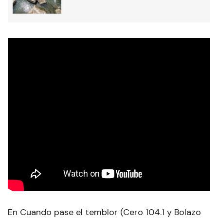
En Cuando pase el temblor (Cero 104.1 y Bolazo