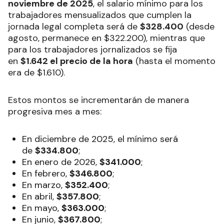
noviembre de 2025
, el salario mínimo para los
trabajadores mensualizados que cumplen la
jornada legal completa será de
$328.400
(desde
agosto, permanece en $322.200), mientras que
para los trabajadores jornalizados se fija
en
$1.642 el precio de la hora
(hasta el momento
era de $1.610).
Estos montos se incrementarán de manera
progresiva mes a mes:
En diciembre de 2025, el mínimo será
de
$334.800
;
En enero de 2026,
$341.000
;
En febrero,
$346.800
;
En marzo,
$352.400
;
En abril,
$357.800
;
En mayo,
$363.000
;
En junio,
$367.800
;