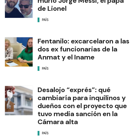
murió Jorge Messi, el papá
de Lionel
PAÍS
Fentanilo: excarcelaron a las
dos ex funcionarias de la
Anmat y el Iname
PAÍS
Desalojo “exprés”: qué
cambiaría para inquilinos y
dueños con el proyecto que
tuvo media sanción en la
Cámara alta
PAÍS